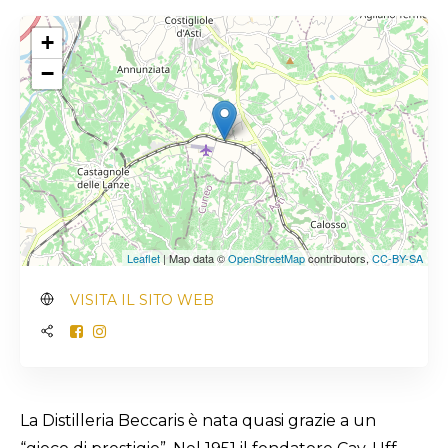
+
−
Leaflet
| Map data ©
OpenStreetMap
contributors,
CC-BY-SA
VISITA IL SITO WEB
La Distilleria Beccaris è nata quasi grazie a un