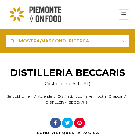
MOSTRA/NASCONDI RICERCA
Prodotto
DISTILLERIA BECCARIS
Costigliole d'Asti (AT)
Luogo
Sei qui:
Home
/
Aziende
/
Distillati, liquori e vermouth
Grappa
/
DISTILLERIA BECCARIS
Cerca
CONDIVIDI
QUESTA PAGINA