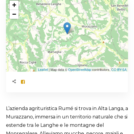
+
−
Leaflet
| Map data ©
OpenStreetMap
contributors,
CC-BY-SA
L’azienda agrituristica Rumé si trova in Alta Langa, a
Murazzano, immersa in un territorio naturale che si
estende tra le Langhe e le montagne del
Monregalese. Alleviamo mucche, pecore, maiali e