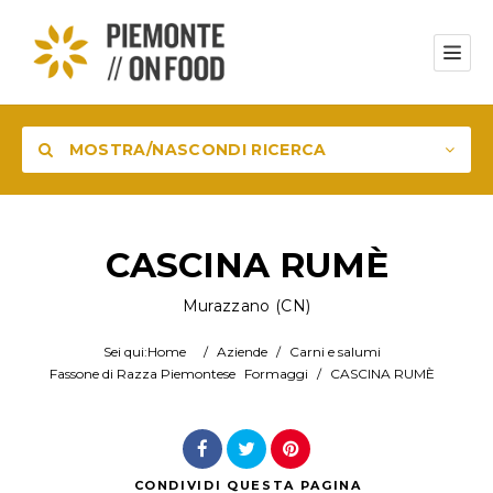
MOSTRA/NASCONDI RICERCA
Prodotto
CASCINA RUMÈ
Murazzano (CN)
Luogo
Sei qui:
Home
/
Aziende
/
Carni e salumi
Fassone di Razza Piemontese
Formaggi
/
CASCINA RUMÈ
Cerca
CONDIVIDI
QUESTA PAGINA